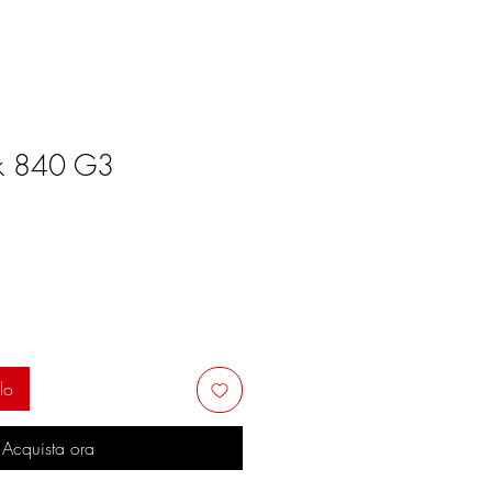
ok 840 G3
lo
Acquista ora