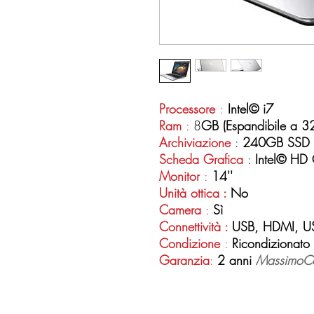
Processore
:
Intel© i7
Ram
:
8
GB
(Espandibile a 
Archiviazione
:
240GB SSD
Scheda Grafica
:
Intel© HD
Monitor
:
14''
Unità ottica :
No
Camera
:
Sì
Connettività :
USB, HDMI, US
Condizione
:
Ricondizionato
Garanzia
:
2 anni
MassimoC