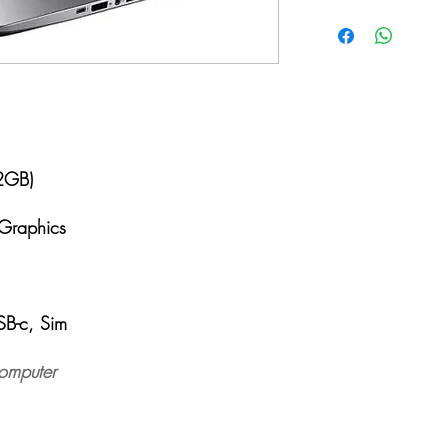
32GB)
 Graphics
B-c, Sim
omputer