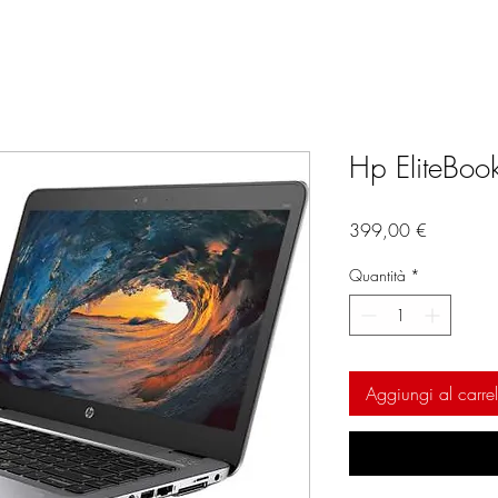
Hp EliteBo
Prezzo
399,00 €
Quantità
*
Aggiungi al carrel