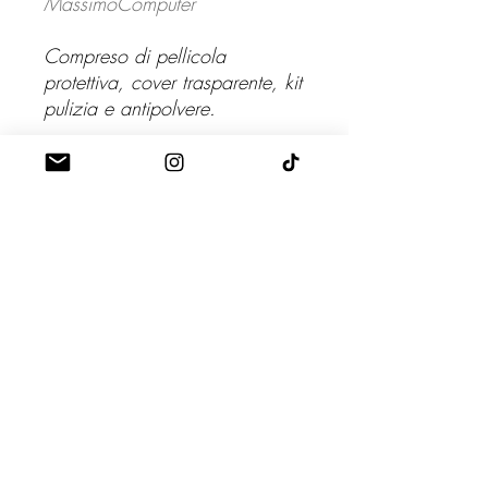
MassimoComputer
Compreso di pellicola
protettiva, cover trasparente, kit
pulizia e antipolvere.
Le immagini sono a scopo
puramente illustrativo. Fare
riferimento al grado dell'estetica
in descrizione. Per ulteriori
dettagli contattarci.
MassimoComputer
bica.ma@hotmail.it